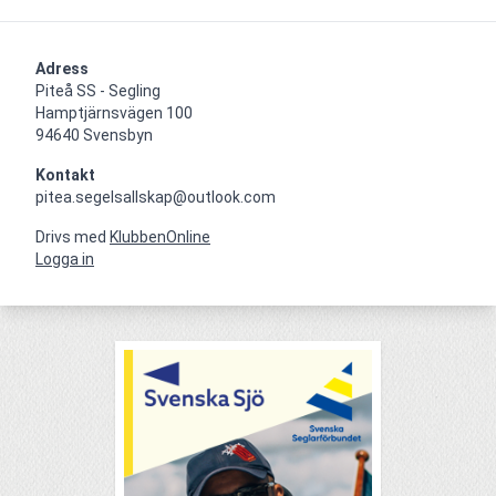
Adress
Piteå SS - Segling

Hamptjärnsvägen 100

94640 Svensbyn
Kontakt
pitea.segelsallskap@outlook.com
Drivs med
KlubbenOnline
Logga in