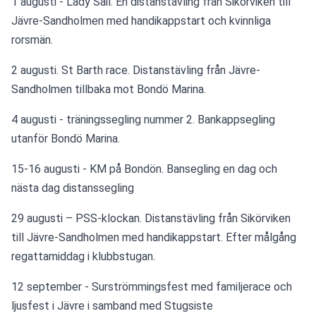
1 augusti - Lady Sail. 
En distanstävling från Sikörviken till 
Jävre-Sandholmen med handikappstart och kvinnliga 
rorsmän.
2 augusti. 
St Barth race. Distanstävling från Jävre-
Sandholmen tillbaka mot Bondö Marina.
4 augusti - 
träningssegling nummer 2. Bankappsegling 
utanför Bondö Marina.
15-16 augusti - KM på Bondön. Bansegling en dag och 
nästa dag distanssegling
29 augusti – PSS-klockan. 
Distanstävling från Sikörviken 
till Jävre-Sandholmen med handikappstart. Efter målgång 
regattamiddag i klubbstugan. 
12 september - Surströmmingsfest med familjerace och 
ljusfest i Jävre i samband med Stugsiste