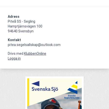
Adress
Piteå SS - Segling

Hamptjärnsvägen 100

94640 Svensbyn
Kontakt
pitea.segelsallskap@outlook.com
Drivs med
KlubbenOnline
Logga in