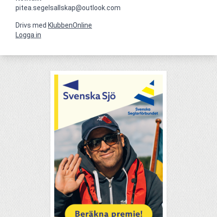
pitea.segelsallskap@outlook.com
Drivs med
KlubbenOnline
Logga in