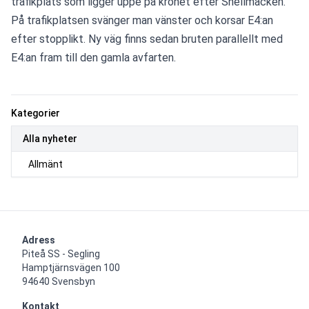
trafikplats som ligger uppe på krönet efter Shellmacken. 
På trafikplatsen svänger man vänster och korsar E4:an 
efter stopplikt. Ny väg finns sedan bruten parallellt med 
E4:an fram till den gamla avfarten.
Kategorier
Alla nyheter
Allmänt
Adress
Piteå SS - Segling

Hamptjärnsvägen 100

94640 Svensbyn
Kontakt