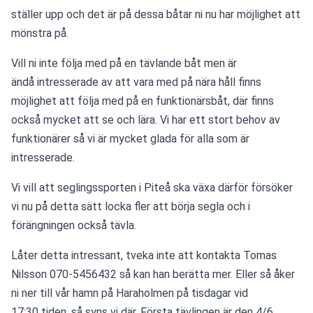
ställer upp och det är på dessa båtar ni nu har möjlighet att 
mönstra på.
Vill ni inte följa med på en tävlande båt men är 
ändå intresserade av att vara med på nära håll finns 
möjlighet att följa med på en funktionärsbåt, där finns 
också mycket att se och lära. Vi har ett stort behov av 
funktionärer så vi är mycket glada för alla som är 
intresserade.
Vi vill att seglingssporten i Piteå ska växa därför försöker 
vi nu på detta sätt locka fler att börja segla och i 
förängningen också tävla.
Låter detta intressant, tveka inte att kontakta Tomas 
Nilsson 070-5456432 så kan han berätta mer. Eller så åker 
ni ner till vår hamn på Haraholmen på tisdagar vid 
17:30 tiden, så syns vi där. Första tävlingen är den 4/6.