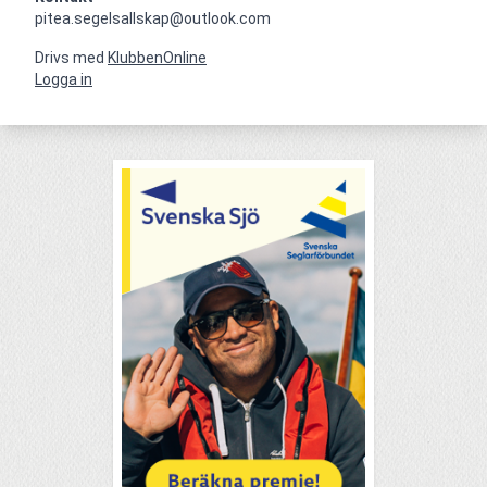
pitea.segelsallskap@outlook.com
Drivs med
KlubbenOnline
Logga in