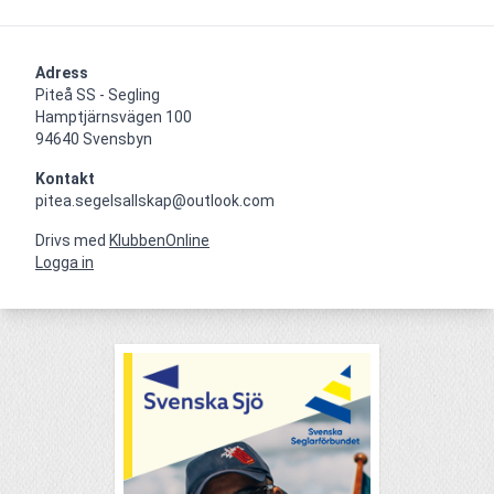
Adress
Piteå SS - Segling

Hamptjärnsvägen 100

94640 Svensbyn
Kontakt
pitea.segelsallskap@outlook.com
Drivs med
KlubbenOnline
Logga in