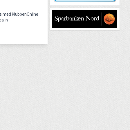
vs med
KlubbenOnline
ga in