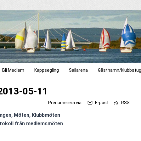
Bli Medlem
Kappsegling
Sailarena
Gästhamn/klubbstu
2013-05-11
Prenumerera via:
E-post
RSS
ngen, Möten, Klubbmöten

otokoll från medlemsmöten