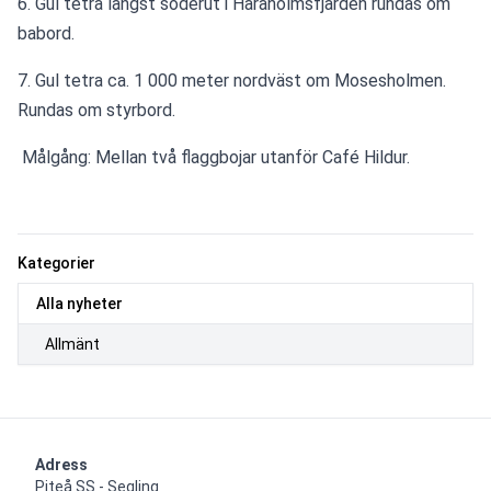
6. Gul tetra längst söderut i Haraholmsfjärden rundas om 
babord.
7. Gul tetra ca. 1 000 meter nordväst om Mosesholmen. 
Rundas om styrbord.
 Målgång: Mellan två flaggbojar utanför Café Hildur.
Kategorier
Alla nyheter
Allmänt
Adress
Piteå SS - Segling
