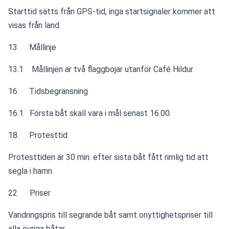
Starttid sätts från GPS-tid, inga startsignaler kommer att 
visas från land.
13.     Mållinje 
13.1    Mållinjen är två flaggbojar utanför Café Hildur.
16.     Tidsbegränsning 
16.1   Första båt skall vara i mål senast 16.00.  
18.     Protesttid
Protesttiden är 30 min. efter sista båt fått rimlig tid att 
segla i hamn.
22      Priser 
Vandringspris till segrande båt samt onyttighetspriser till 
alla övriga båtar.  