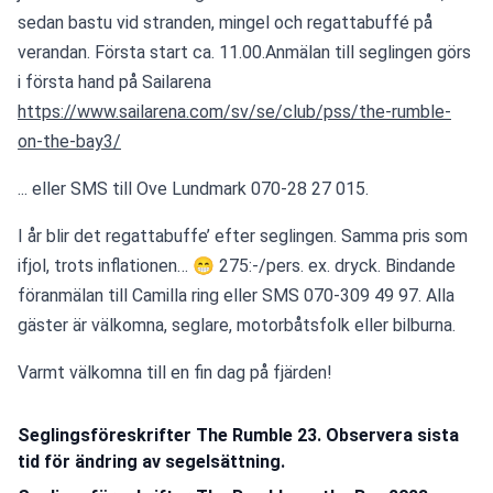
sedan bastu vid stranden, mingel och regattabuffé på 
verandan. Första start ca. 11.00.Anmälan till seglingen görs 
i första hand på Sailarena 
https://www.sailarena.com/sv/se/club/pss/the-rumble-
on-the-bay3/
... eller SMS till Ove Lundmark 070-28 27 015. 
I år blir det regattabuffe’ efter seglingen. Samma pris som 
ifjol, trots inflationen… 😁 275:-/pers. ex. dryck. Bindande 
föranmälan till Camilla ring eller SMS 070-309 49 97. Alla 
gäster är välkomna, seglare, motorbåtsfolk eller bilburna.
Varmt välkomna till en fin dag på fjärden!
Seglingsföreskrifter The Rumble 23. Observera sista
tid för ändring av segelsättning.