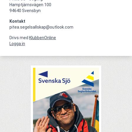
Hamptjärnsvägen 100

94640 Svensbyn
Kontakt
pitea.segelsallskap@outlook.com
Drivs med
KlubbenOnline
Logga in