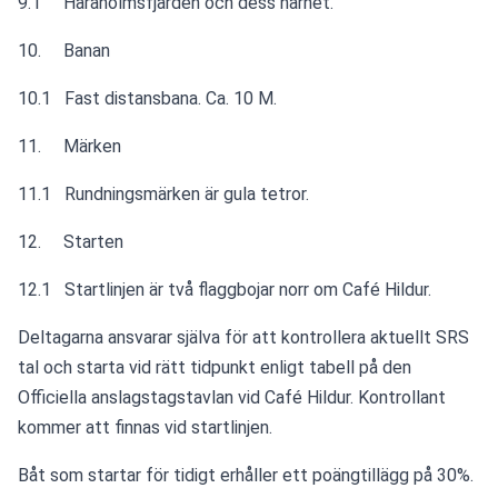
9.1     Haraholmsfjärden och dess närhet.
10.     Banan 
10.1   Fast distansbana. Ca. 10 M. 
11.     Märken 
11.1   Rundningsmärken är gula tetror. 
12.     Starten 
12.1   Startlinjen är två flaggbojar norr om Café Hildur.
Deltagarna ansvarar själva för att kontrollera aktuellt SRS 
tal och starta vid rätt tidpunkt enligt tabell på den 
Officiella anslagstagstavlan vid Café Hildur. Kontrollant 
kommer att finnas vid startlinjen. 
Båt som startar för tidigt erhåller ett poängtillägg på 30%.