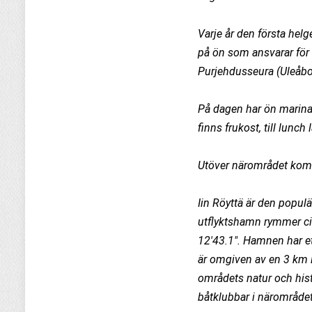
Varje år den första helge
på ön som ansvarar för 
Purjehdusseura (Uleåbo
På dagen har ön marina a
finns frukost, till lunc
Utöver närområdet komm
Iin Röyttä är den populä
utflyktshamn rymmer cir
12'43.1". Hamnen har et
är omgiven av en 3 km l
områdets natur och histo
båtklubbar i närområdet