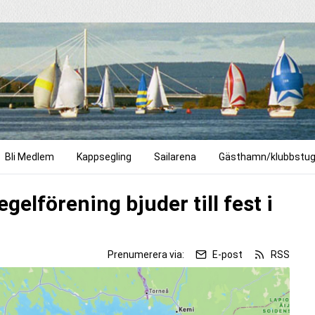
Bli Medlem
Kappsegling
Sailarena
Gästhamn/klubbstu
gelförening bjuder till fest i
Prenumerera via:
E-post
RSS