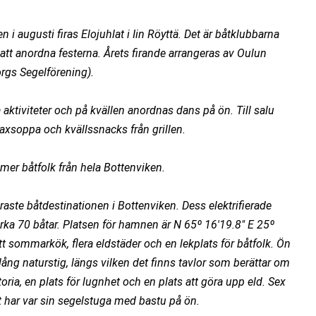
n i augusti firas Elojuhlat i Iin Röyttä. Det är båtklubbarna 
att anordna festerna. Årets firande arrangeras av Oulun 
rgs Segelförening).
ktiviteter och på kvällen anordnas dans på ön. Till salu 
h laxsoppa och kvällssnacks från grillen.
er båtfolk från hela Bottenviken.
raste båtdestinationen i Bottenviken. Dess elektrifierade 
ka 70 båtar. Platsen för hamnen är N 65º 16'19.8" E 25º 
t sommarkök, flera eldstäder och en lekplats för båtfolk. Ön 
ång naturstig, längs vilken det finns tavlor som berättar om 
ria, en plats för lugnhet och en plats att göra upp eld. Sex 
 har var sin segelstuga med bastu på ön.