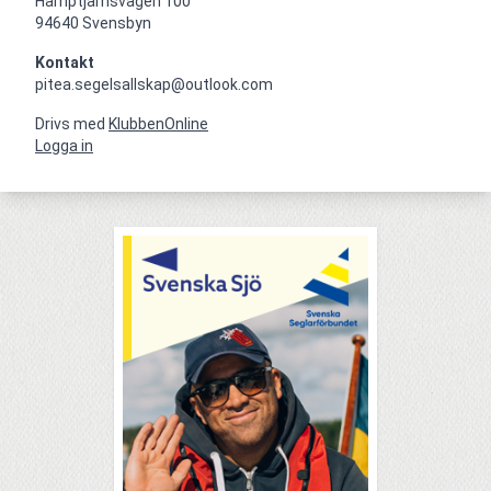
Hamptjärnsvägen 100

94640 Svensbyn
Kontakt
pitea.segelsallskap@outlook.com
Drivs med
KlubbenOnline
Logga in