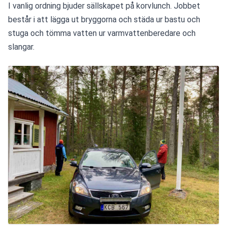
I vanlig ordning bjuder sällskapet på korvlunch. Jobbet 
består i att lägga ut bryggorna och städa ur bastu och 
stuga och tömma vatten ur varmvattenberedare och 
slangar. 